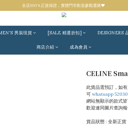
全店100％正貨保證，實體門市歡迎參觀選購❤️ 
全店100％正貨保證，實體門市歡迎參觀選購❤️ 
設有代購服務！任何品牌／款式可來圖報價💟 
全店100％正貨保證，實體門市歡迎參觀選購❤️ 
MEN'S 男裝現貨
[SALE 精選折扣]
DESIGNERS 
商店介紹
成為會員
CELINE Small
此貨品需預訂，如有
可 
whatsapp 52030
網站無顯示的款式皆
歡迎連同圖片查詢報
貨品狀態 : 全新正貨