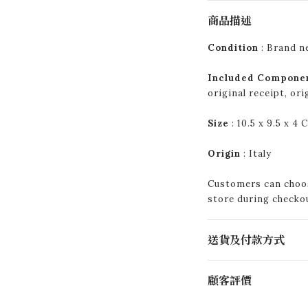
商品描述
Condition
: Brand n
Included Compone
original receipt, or
Size
: 10.5 x 9.5 x 4 
Origin
: Italy
Customers can choos
store during checko
送貨及付款方式
顧客評價