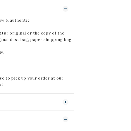
ew & authentic
nts
: original or the copy of the
iginal dust bag, paper shopping bag
CM
e to pick up your order at our
ut.