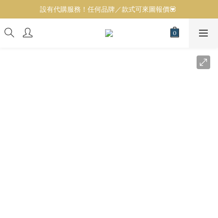
全店100％正貨保證，實體門市歡迎參觀選購❤️ 
設有代購服務！任何品牌／款式可來圖報價💟 
全店100％正貨保證，實體門市歡迎參觀選購❤️ 