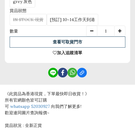
grey 灰色
貨品狀態
IN STOCK 現貨
[預訂] 10~14工作天到港
數量
查看可取貨門市
加入追蹤清單
《此貨品為香港現貨，下單最快即日收貨！》
所有官網顏色皆可訂購
可
whatsapp 52030927
向我們了解更多!
歡迎連同圖片查詢報價~
貨品狀況 : 全新正貨