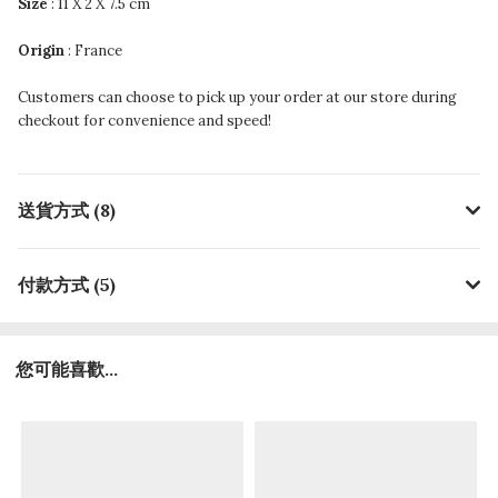
Size
: 11 X 2 X 7.5 cm
Origin
: France
Customers can choose to pick up your order at our store during
checkout for convenience and speed!
送貨方式 (8)
付款方式 (5)
您可能喜歡...