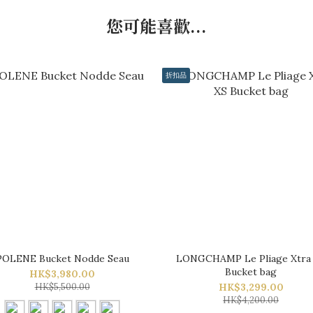
您可能喜歡...
折扣品
POLENE Bucket Nodde Seau
LONGCHAMP Le Pliage Xtra
Bucket bag
HK$3,980.00
HK$5,500.00
HK$3,299.00
HK$4,200.00