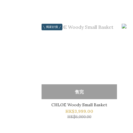
\ 獨家好價 /
售完
CHLOE Woody Small Basket
HK$3,999.00
HK$6,000.00