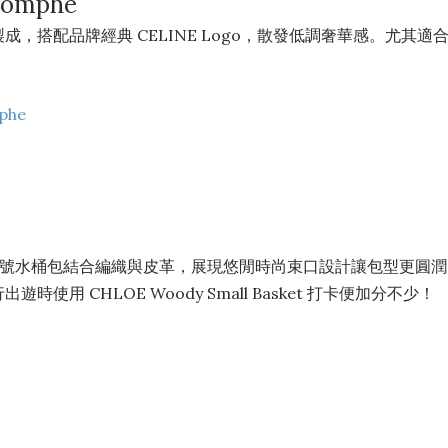
riomphe
，搭配品牌經典 CELINE Logo，散發低調奢華感。尤其適
mphe
名，這款號水桶包結合編織與皮革，展現悠閒時尚束口設計讓包型更圓
用 CHLOE Woody Small Basket 打卡便加分不少！