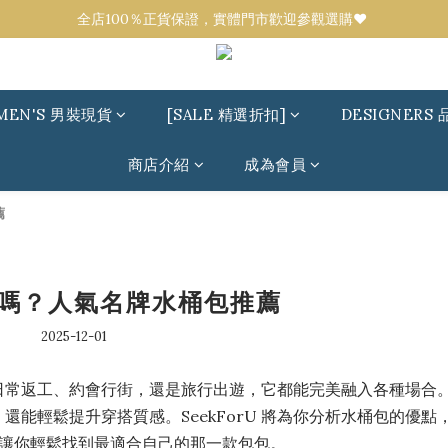
全店100％正貨保證，實體門市歡迎參觀選購❤️ 
全店100％正貨保證，實體門市歡迎參觀選購❤️ 
設有代購服務！任何品牌／款式可來圖報價💟 
全店100％正貨保證，實體門市歡迎參觀選購❤️ 
MEN'S 男裝現貨
[SALE 精選折扣]
DESIGNERS 
商店介紹
成為會員
薦
嗎？人氣名牌水桶包推薦
2025-12-01
日常返工、約會行街，還是旅行出遊，它都能完美融入各種場合
能輕鬆提升穿搭質感。SeekForU 將為你分析水桶包的優點
，讓你輕鬆找到最適合自己的那一款包包。