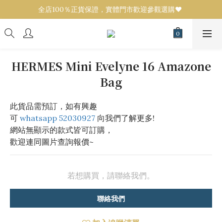
全店100％正貨保證，實體門市歡迎參觀選購❤️ 
全店100％正貨保證，實體門市歡迎參觀選購❤️ 
設有代購服務！任何品牌／款式可來圖報價💟 
全店100％正貨保證，實體門市歡迎參觀選購❤️ 
HERMES Mini Evelyne 16 Amazone
Bag
此貨品需預訂，如有興趣
可 
whatsapp 52030927
 向我們了解更多!
網站無顯示的款式皆可訂購，
歡迎連同圖片查詢報價~
若想購買，請聯絡我們。
聯絡我們