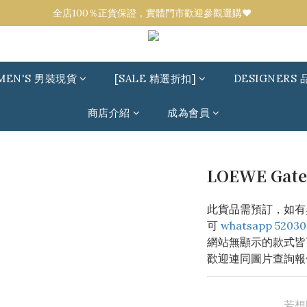
全店100％正貨保證，實體門市歡迎參觀選購❤️ 
全店100％正貨保證，實體門市歡迎參觀選購❤️ 
設有代購服務！任何品牌／款式可來圖報價💟 
全店100％正貨保證，實體門市歡迎參觀選購❤️ 
MEN'S 男裝現貨
[SALE 精選折扣]
DESIGNERS 
商店介紹
成為會員
LOEWE Gate
此貨品需預訂，如有
可 
whatsapp 52030
網站無顯示的款式皆
歡迎連同圖片查詢報
若想