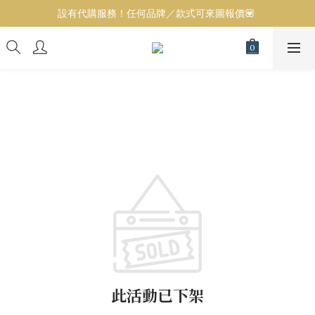
全店100％正貨保證，實體門市歡迎參觀選購❤️ 
設有代購服務！任何品牌／款式可來圖報價💟 
全店100％正貨保證，實體門市歡迎參觀選購❤️ 
此活動已下架